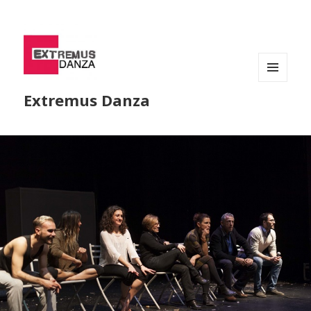
MENÚ
Extremus Danza
Y
WIDGETS